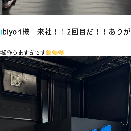
u
biyori様 来社！！2回目だ！！あり
体操作うますぎです