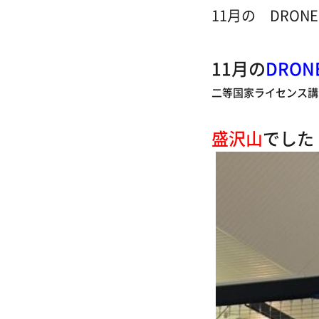
11月の DRONE 
11月の
DRON
二等国家ライセンス講
盛沢山
でした