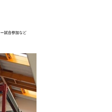
カー試合参加
など