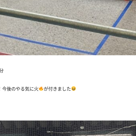
分
！今後のやる気に火
が付きました