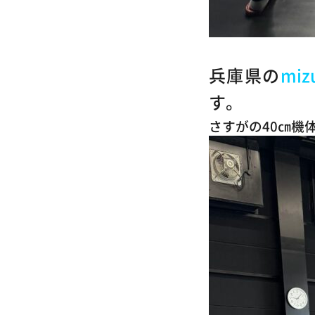
兵庫県の
miz
す。
さすがの40㎝機